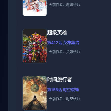
1天前
作者：魔法绘师
超级英雄
第412话 英雄集结
1天前
作者：英雄绘师
时间旅行者
第156话 时空裂缝
1天前
作者：时空绘师