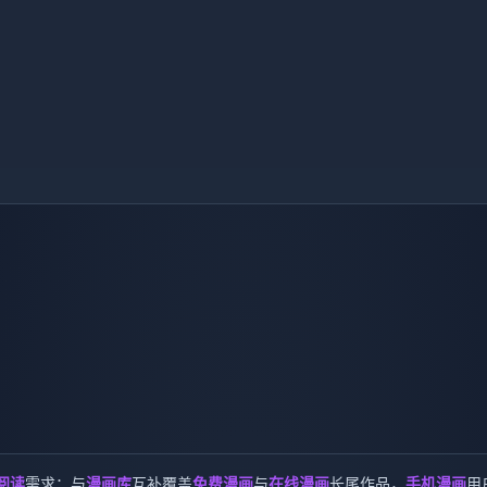
阅读
需求；与
漫画库
互补覆盖
免费漫画
与
在线漫画
长尾作品，
手机漫画
用