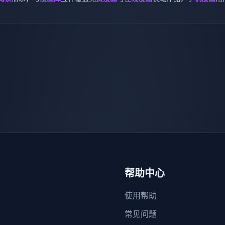
帮助中心
使用帮助
常见问题