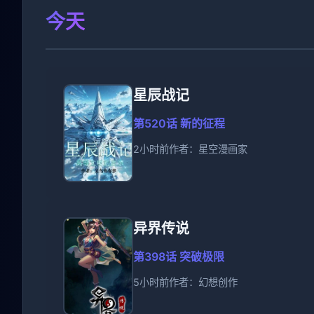
今天
星辰战记
第520话 新的征程
2小时前
作者：星空漫画家
异界传说
第398话 突破极限
5小时前
作者：幻想创作